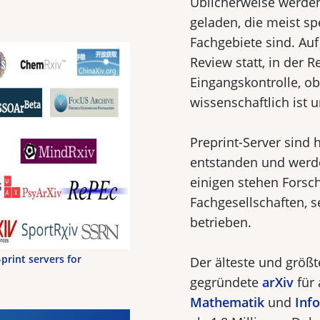
Üblicherweise werden
geladen, die meist sp
Fachgebiete sind. Auf
Review statt, in der 
Eingangskontrolle, o
wissenschaftlich ist 
Preprint-Server sind
entstanden und werde
einigen stehen Forsc
Fachgesellschaften, s
betrieben.
rint servers for
Der älteste und größt
gegründete
arXiv
für 
Mathematik
und
Inf