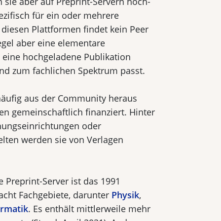
 sie aber auf Preprint-Servern hoch­
ezifisch für ein oder mehrere
 diesen Plattformen findet kein Peer
Regel aber eine elementare
b eine hochgeladene Publikation
und zum fachlichen Spektrum passt.
 häufig aus der Community heraus
n gemeinschaftlich finanziert. Hinter
hungseinrichtungen oder
elten werden sie von Verlagen
e Preprint-Server ist das 1991
acht Fachgebiete, darunter
Physik
,
ormatik
. Es enthält mittlerweile mehr