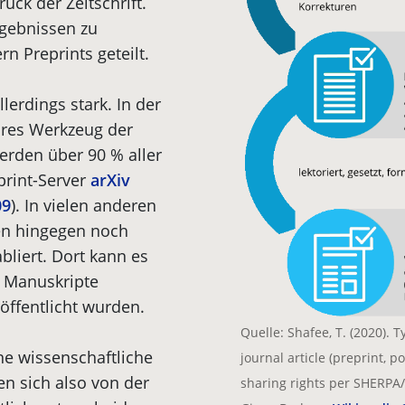
uck der Zeitschrift.
rgebnissen zu
n Preprints geteilt.
lerdings stark. In der
ares Werkzeug der
erden über 90 % aller
print-Server
arXiv
09
). In vielen anderen
en hingegen noch
bliert. Dort kann es
en Manuskripte
öffentlicht wurden.
Quelle: Shafee, T. (2020). 
ne wissenschaftliche
journal article (preprint, 
en sich also von der
sharing rights per SHERP