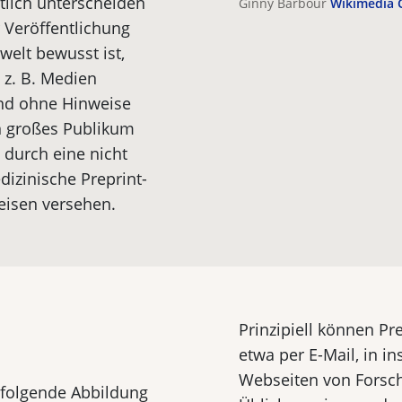
utlich unterscheiden
Ginny Barbour
Wikimedia
 Veröffentlichung
elt bewusst ist,
z. B. Medien
und ohne Hinweise
n großes Publikum
 durch eine nicht
dizinische Preprint-
eisen versehen.
Prinzipiell können Pr
etwa per E-Mail, in in
Webseiten von Forsch
e folgende Abbildung