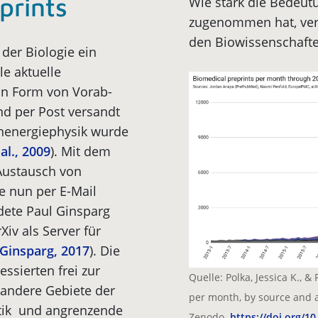
prints
Wie stark die Bedeutu
zugenommen hat, verde
den Biowissenschafte
 der Biologie ein
le aktuelle
in Form von Vorab­
und per Post versandt
chenergiephysik wurde
al., 2009
). Mit dem
Austausch von
e nun per E-Mail
dete Paul Ginsparg
iv als Server für
Ginsparg, 2017
). Die
ssierten frei zur
Quelle: Polka, Jessica K., 
r andere Gebiete der
per month, by source and as 
atik und angrenzende
Zenodo.
https://doi.org/1