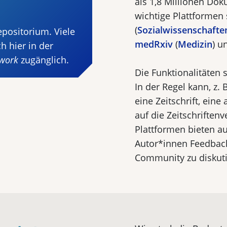
als 1,8 Millionen Dok
wichtige Plattformen
(
Sozialwissenschafte
epositorium. Viele
medRxiv
(
Medizin
) u
h hier in der
twork
zugänglich.
Die Funktionalitäten 
In der Regel kann, z.
eine Zeitschrift, ein
auf die Zeitschrifte
Plattformen bieten 
Autor*innen Feedback
Community zu diskuti