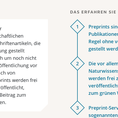
DAS ERFAHREN SIE 
1
Preprints si
r
Publikationen
haftlichen
Regel ohne v
riftenartikeln, die
gestellt wer
ung gestellt
ch um noch nicht
2
Die vor alle
öffentlichung vor
Naturwissens
sch von
werden frei 
rints werden frei
veröffentlich
ffent­licht,
zum grünen 
 Beitrag zum
en.
3
Preprint-Ser
sogenannten 