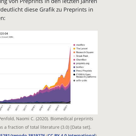
ng von Preprints in den letzten Jahren
utlicht diese Grafik zu Preprints in
n:
& Penfold, Naomi C. (2020). Biomedical preprints
a fraction of total literature (3.0) [Data set].
0.5281/zenodo.3819276
(
CC BY 4.0 International
)