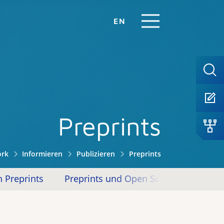
EN
Preprints
ork
Informieren
Publizieren
Preprints
 Preprints
Preprints und Open Science
Over