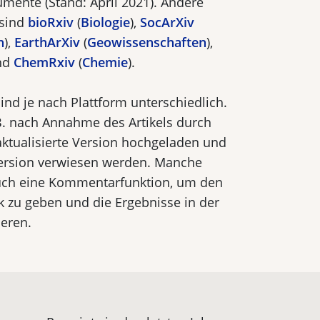
umente (Stand: April 2021). Andere
 sind
bioRxiv
(
Biologie
),
SocArXiv
n
),
EarthArXiv
(
Geowissenschaften
),
nd
ChemRxiv
(
Chemie
).
sind je nach Plattform unterschiedlich.
 B. nach Annahme des Artikels durch
e aktualisierte Version hochgeladen und
nversion verwiesen werden. Manche
auch eine Kommentarfunktion, um den
 zu geben und die Ergebnisse in der
eren.