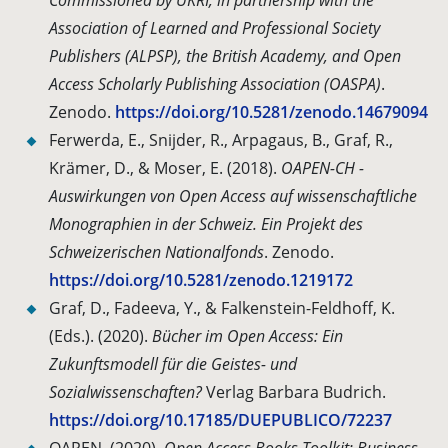
Commissioned by UKRI, in partnership with the
Association of Learned and Professional Society
Publishers (ALPSP), the British Academy, and Open
Access Scholarly Publishing Association (OASPA)
.
Zenodo.
https://doi.org/10.5281/zenodo.14679094
Ferwerda, E., Snijder, R., Arpagaus, B., Graf, R.,
Krämer, D., & Moser, E. (2018).
OAPEN-CH -
Auswirkungen von Open Access auf wissenschaftliche
Monographien in der Schweiz. Ein Projekt des
Schweizerischen Nationalfonds
. Zenodo.
https://doi.org/10.5281/zenodo.1219172
Graf, D., Fadeeva, Y., & Falkenstein-Feldhoff, K.
(Eds.). (2020).
Bücher im Open Access: Ein
Zukunftsmodell für die Geistes- und
Sozialwissenschaften?
Verlag Barbara Budrich.
https://doi.org/10.17185/DUEPUBLICO/72237