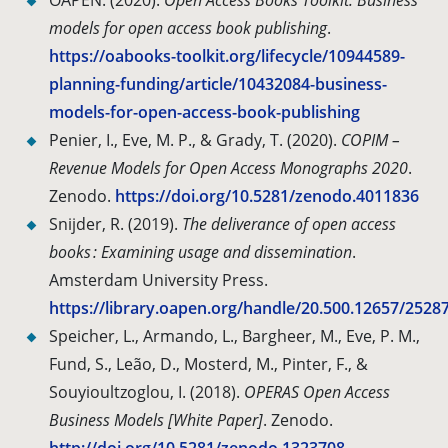
OAPEN. (2020).
Open Access Books Toolkit: Business
models for open access book publishing
.
https://oabooks-toolkit.org/lifecycle/10944589-
planning-funding/article/10432084-business-
models-for-open-access-book-publishing
Penier, I., Eve, M. P., & Grady, T. (2020).
COPIM –
Revenue Models for Open Access Monographs 2020
.
Zenodo.
https://doi.org/10.5281/zenodo.4011836
Snijder, R. (2019).
The deliverance of open access
books : Examining usage and dissemination
.
Amsterdam University Press.
https://library.oapen.org/handle/20.500.12657/2528
Speicher, L., Armando, L., Bargheer, M., Eve, P. M.,
Fund, S., Leão, D., Mosterd, M., Pinter, F., &
Souyioultzoglou, I. (2018).
OPERAS Open Access
Business Models [White Paper]
. Zenodo.