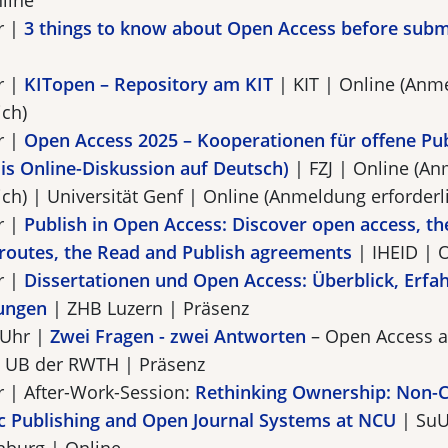
line
r |
3 things to know about Open Access before subm
r |
KITopen – Repository am KIT
| KIT | Online (Anm
ich)
r |
Open Access 2025 – Kooperationen für offene Pu
is Online-Diskussion auf Deutsch)
| FZJ | Online (A
ich) | Universität Genf | Online (Anmeldung erforderl
r |
Publish in Open Access: Discover open access, th
 routes, the Read and Publish agreements
| IHEID | 
r |
Dissertationen und Open Access: Überblick, Erfa
ungen
| ZHB Luzern | Präsenz
 Uhr |
Zwei Fragen - zwei Antworten
– Open Access 
 UB der RWTH | Präsenz
r | After-Work-Session:
Rethinking Ownership: Non-
 Publishing and Open Journal Systems at NCU
| SuU