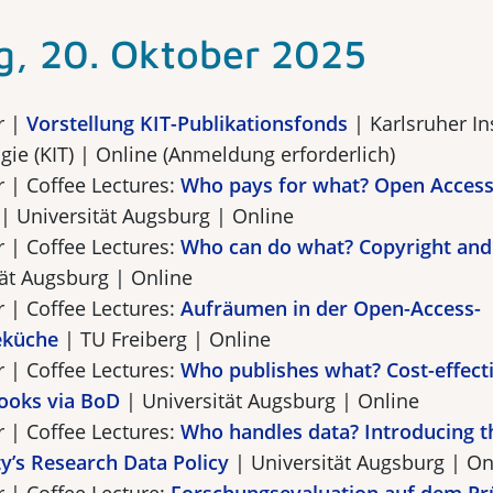
, 20. Oktober 2025
r |
Vorstellung KIT-Publikationsfonds
| Karlsruher Ins
ie (KIT) | Online (Anmeldung erforderlich)
r | Coffee Lectures:
Who pays for what? Open Acces
| Universität Augsburg | Online
r | Coffee Lectures:
Who can do what? Copyright and 
tät Augsburg | Online
r | Coffee Lectures:
Aufräumen in der Open-Access-
eküche
| TU Freiberg | Online
r | Coffee Lectures:
Who publishes what? Cost-effect
ooks via BoD
| Universität Augsburg | Online
r | Coffee Lectures:
Who handles data? Introducing t
ty’s Research Data Policy
| Universität Augsburg | On