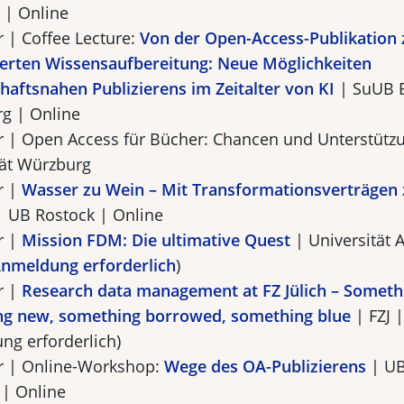
| Online
r | Coffee Lecture:
Von der Open-Access-Publikation 
ierten Wissensaufbereitung: Neue Möglichkeiten
haftsnahen Publizierens im Zeitalter von KI
| SuUB 
g | Online
r | Open Access für Bücher: Chancen und Unterstütz
tät Würzburg
r |
Wasser zu Wein – Mit Transformationsverträgen
 UB Rostock | Online
r |
Mission FDM: Die ultimative Quest
| Universität 
nmeldung erforderlich
)
r |
Research data management at FZ Jülich – Somethi
g new, something borrowed, something blue
| FZJ 
ng erforderlich)
r | Online-Workshop:
Wege des OA-Publizierens
| UB
| Online