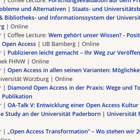
r | Coffee Lecture:
Forschungsevaluation auf dem Pr
robleme und Alternativen | Staats- und Universitätsb
 Bibliotheks- und Informationssystem der Universi
rg
| Online
r | Coffee Lecture:
Wem gehört unser Wissen? - Posi
 Open Access
| UB Bamberg | Online
r |
Publizieren leicht gemacht – Ihr Weg zur Veröffe
thek FHNW | Online
r |
Open Access in allen seinen Varianten: Möglichke
iversität Würzburg | Online
r |
Diamond Open Access in der Praxis: Wege und To
Publikation
r |
OA-Talk V: Entwicklung einer Open Access Kultur
se Study an der Universität Paderborn | Universität
r |
„Open Access Transformation“ – Wo stehen wir 2