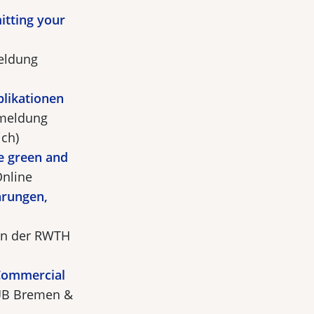
itting your
eldung
blikationen
nmeldung
ich)
e green and
Online
hrungen,
an der RWTH
Commercial
B Bremen &