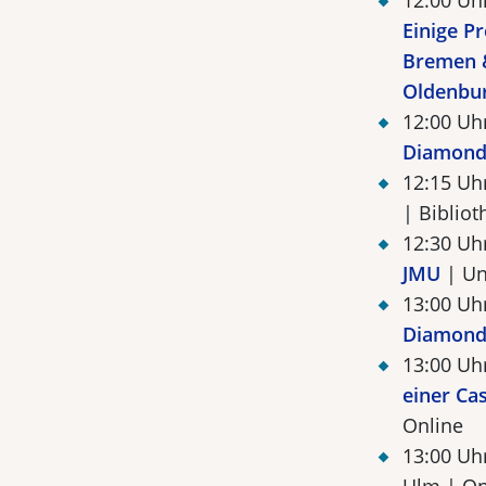
12:00 Uh
Einige P
Bremen &
Oldenbu
12:00 Uh
Diamond
12:15 Uh
| Biblio
12:30 Uh
JMU
| Un
13:00 Uh
Diamond 
13:00 Uh
einer Ca
Online
13:00 Uh