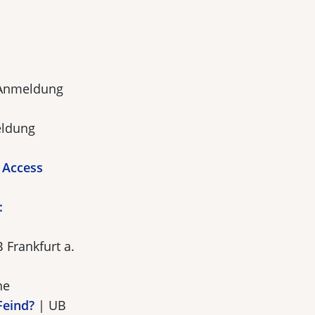
(Anmeldung
eldung
 Access
:
 Frankfurt a.
ne
Feind?
| UB