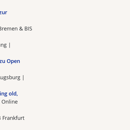
zur
Bremen & BIS
ung |
 zu Open
Augsburg |
ng old,
| Online
 Frankfurt