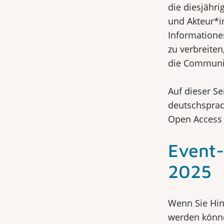
die diesjähri
und Akteur*i
Informatione
zu verbreite
die Communit
Auf dieser Se
deutschsprac
Open Access W
Event
2025
Wenn Sie Hin
werden könne