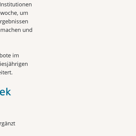
Institutionen
gswoche, um
Ergebnissen
u machen und
ebote im
iesjährigen
tert.
eek
rgänzt