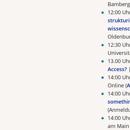
Bamberg 
12:00 Uh
struktur
wissensc
Oldenbur
12:30 Uh
Universi
13.00 Uh
Access?
|
14:00 Uh
Online (
A
14:00 Uh
somethin
(Anmeldu
14:00 Uh
am Main 