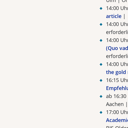
Ulm | On
14:00 Uh
article
|
14:00 Uh
erforderl
14:00 Uh
(Quo vad
erforderl
14:00 Uh
the gold
16:15 Uh
Empfehl
ab 16:30
Aachen |
17:00 Uh
Academic