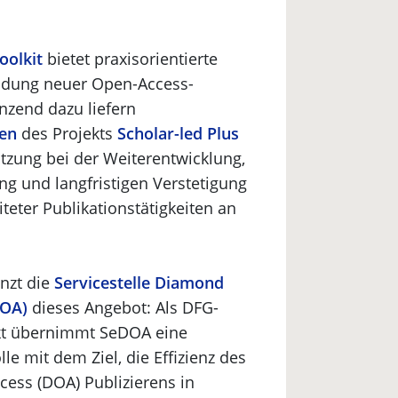
oolkit
bietet praxisorientierte
ndung neuer Open-Access-
änzend dazu liefern
en
des Projekts
Scholar-led Plus
ützung bei der Weiterentwicklung,
ng und langfristigen Verstetigung
teter Publikationstätigkeiten an
änzt die
Servicestelle Diamond
DOA)
dieses Angebot: Als DFG-
ekt übernimmt SeDOA eine
le mit dem Ziel, die Effizienz des
ess (DOA) Publizierens in