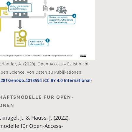
länder, A. (2020). Open Access – Es ist nicht
 Open Science. Von Daten zu Publikationen.
0.5281/zenodo.4018594
(
CC BY 4.0 International
)
CHÄFTSMODELLE FÜR OPEN-
IONEN
knagel, J., & Hauss, J. (2022).
smodelle für Open-Access-