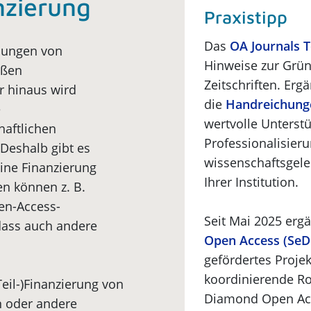
anzierung
Praxistipp
Das
OA Journals T
hlungen von
Hinweise zur Grü
oßen
Zeitschriften. Erg
r hinaus wird
die
Handreichung
e
wertvolle Unterst
aftlichen
Professionalisieru
Deshalb gibt es
wissenschaftsgelei
eine Finanzierung
Ihrer Institution.
en können z. B.
en-Access-
Seit Mai 2025 erg
odass auch andere
Open Access (Se
gefördertes Proj
koordinierende Rol
(Teil-)Finanzierung von
Diamond Open Acc
n oder andere