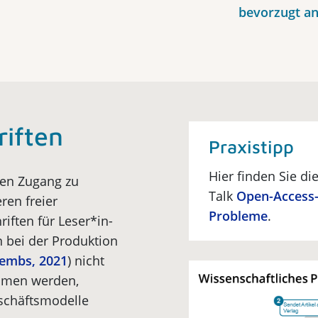
bevorzugt a
riften
Praxistipp
Hier finden Sie d
sen Zugang zu
Talk
Open-Access-
ren freier
Probleme
.
iften für Leser*in­
n bei der Produktion
embs, 2021
) nicht
mmen werden,
schäftsmodelle