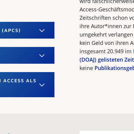
wird fälschlicherwei­
Access-Geschäftsmod
Zeitschriften schon 
ihre Autor*­innen zur
 (APCS)
umgekehrt verlangen 
kein Geld von ihren 
insgesamt 20.949 im
(DOAJ)
gelisteten Zei
keine
Publikationsge
N ACCESS ALS