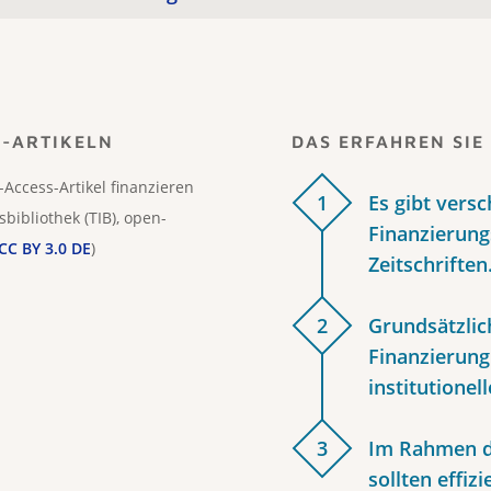
S-ARTIKELN
DAS ERFAHREN SIE 
-Access-Artikel finanzieren
1
Es gibt vers
bibliothek (TIB), open-
Finanzierung
CC BY 3.0 DE
)
Zeitschriften
2
Grundsätzlic
Finanzierung
institutionel
3
Im Rahmen d
sollten effiz