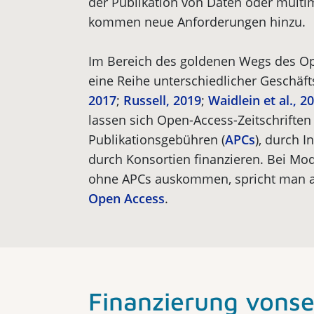
der Publikation von Daten oder multi
kommen neue Anforderungen hinzu.
Im Bereich des goldenen Wegs des Op
eine Reihe unter­schiedlicher Geschäf
2017
;
Russell, 2019
;
Waidlein et al., 2
lassen sich Open-Access-Zeitschriften
Publikationsgebühren (
APCs
), durch I
durch Konsortien finanzieren. Bei Mod
ohne APCs auskommen, spricht man 
Open Access
.
Finanzierung vonse