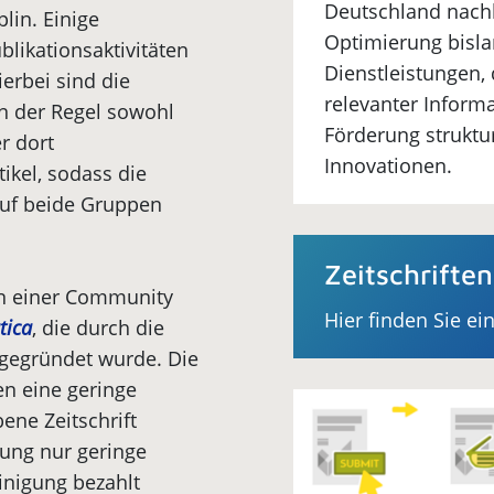
Deutschland nachh
lin. Einige
Optimierung bisla
blikationsaktivitäten
Dienstleistungen, 
ierbei sind die
relevanter Informa
in der Regel sowohl
Förderung struktu
r dort
Innovationen.
tikel, sodass die
auf beide Gruppen
Zeitschrifte
 von einer Community
Hier finden Sie ei
tica
, die durch die
gegründet wurde. Die
n eine geringe
bene Zeitschrift
ung nur geringe
inigung bezahlt