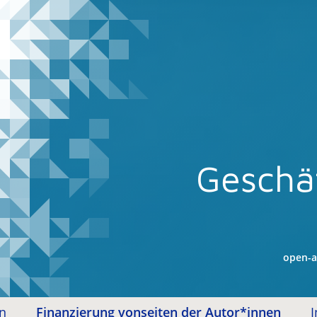
Geschä
open-a
en
Finanzierung vonseiten der Autor*innen
I