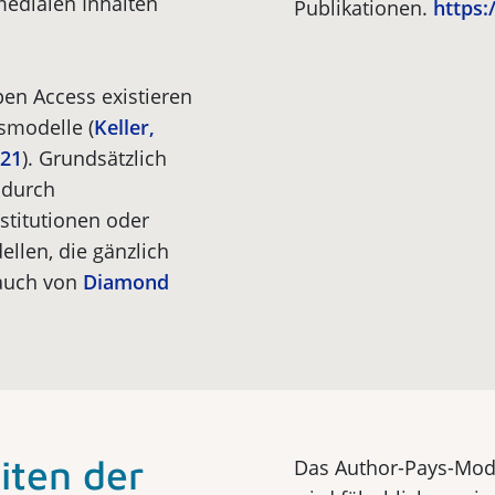
medialen Inhalten
Publikationen.
https:
en Access existieren
tsmodelle (
Keller,
021
). Grundsätzlich
 durch
nstitutionen oder
ellen, die gänzlich
auch von
Diamond
iten der
Das Author-Pays-Model