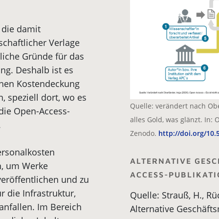
 die damit
haftlicher Verlage
liche Gründe für das
. Deshalb ist es
schen Kostendeckung
 speziell dort, wo es
Quelle: verändert nach Ober
die Open-Access-
alles Gold, was glänzt. In:
.
Zenodo.
http://doi.org/1
ersonalkosten
ALTERNATIVE GES
en, um Werke
ACCESS-PUBLIKAT
eröffentlichen und zu
 die Infrastruktur,
Quelle: Strauß, H., Rüc
anfallen. Im Bereich
Alternative Geschäft