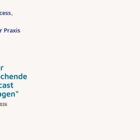
cess
r Praxis
r
schende
cast
agen“
2026