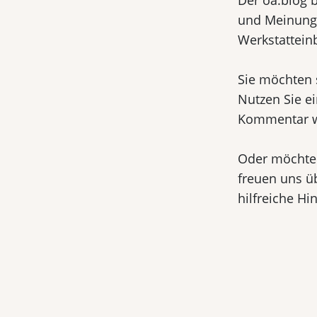
Der oa.blog b
und Meinungs
Werkstatteinb
Sie möchten 
Nutzen Sie e
Kommentar wi
Oder möchten
freuen uns ü
hilfreiche Hi