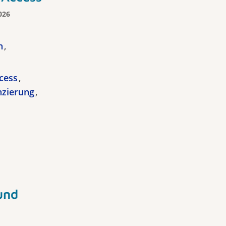
2026
n
cess
nzierung
und