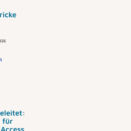
ricke
2026
n
eleitet:
 für
Access