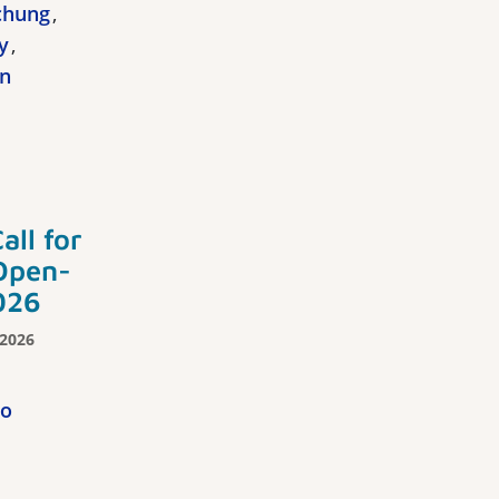
chung
y
en
all for
Open-
026
 2026
ro