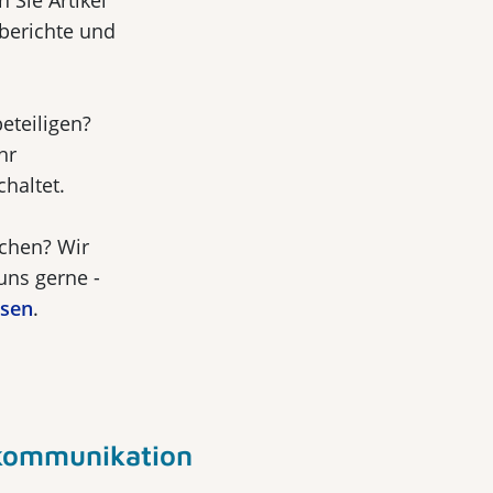
 Sie Artikel
berichte und
eteiligen?
hr
haltet.
ichen? Wir
uns gerne -
isen
.
kommunikation