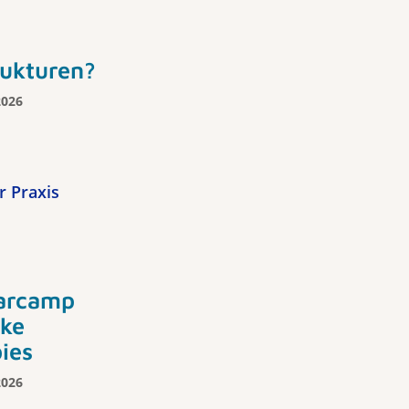
rukturen?
2026
r Praxis
arcamp
cke
ies
2026