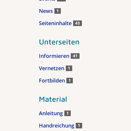
News
1
Seiteninhalte
43
Unterseiten
Informieren
41
Vernetzen
1
Fortbilden
1
Material
Anleitung
1
Handreichung
1