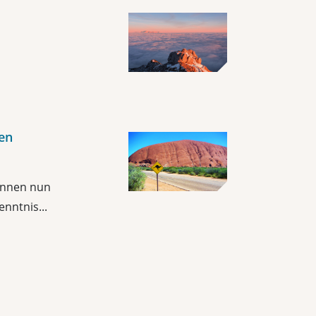
en
können nun
nntnis...