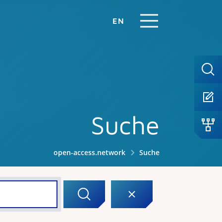
EN
Suche
open-access.network
Suche