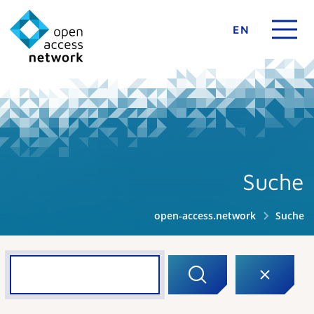
EN
Suche
open-access.network
Suche