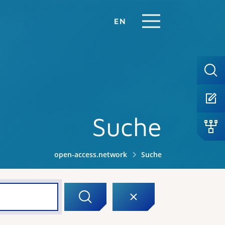
EN
Suche
open-access.network
Suche