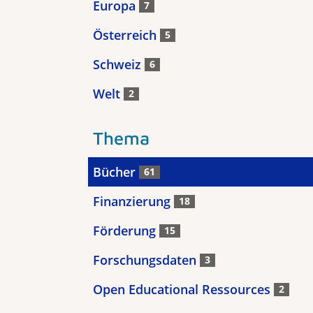
Europa
7
Österreich
5
Schweiz
6
Welt
2
Thema
Bücher
61
Finanzierung
18
Förderung
15
Forschungsdaten
3
Open Educational Ressources
2