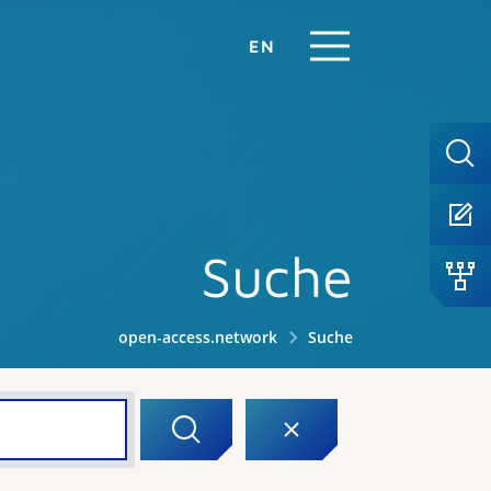
EN
Suche
open-access.network
Suche