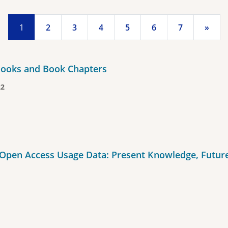
1
2
3
4
5
6
7
»
Books and Book Chapters
22
Open Access Usage Data: Present Knowledge, Futu