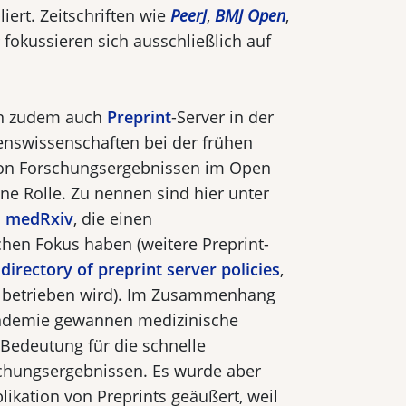
liert. Zeitschriften wie
PeerJ
,
BMJ Open
,
fokussieren sich ausschließlich auf
en zudem auch
Preprint
-Server in der
enswissenschaften bei der frühen
n Forschungsergeb­nissen im Open
e Rolle. Zu nennen sind hier unter
d
medRxiv
, die einen
chen Fokus haben (weitere Preprint-
m
directory of preprint server policies
,
 betrieben wird). Im Zusammenhang
ndemie gewannen medizinische
 Bedeutung für die schnelle
chungsergebnissen. Es wurde aber
blikation von Preprints geäußert, weil