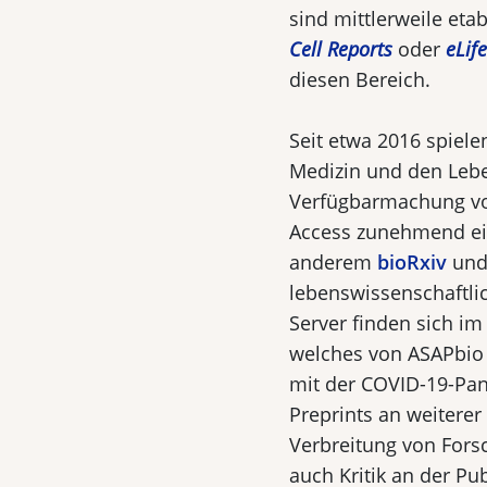
sind mittlerweile etab
Cell Reports
oder
eLife
diesen Bereich.
Seit etwa 2016 spiel
Medizin und den Le­b
Verfügbarmachung vo
Access zunehmend ein
ande­rem
bioRxiv
un
lebenswissenschaftli
Server finden sich i
welches von ASAPbio
mit der COVID-19-Pa
Preprints an weiterer
Verbreitung von Fors
auch Kritik an der Pu