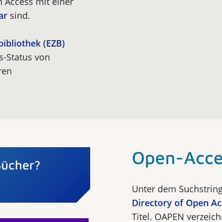
 Access mit einer
ar
sind.
bibliothek (EZB)
s-Status von
ren
Open-Acce
Bücher?
Unter dem Suchstrin
Directory of Open A
Titel. OAPEN verzeic