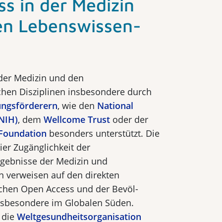
s in der Medizin
n Lebens­wissen­
der Medizin und den
chen Disziplinen insbesondere durch
ungsförderern
, wie den
National
(NIH)
, dem
Wellcome Trust
oder der
 Foundation
besonders unterstützt. Die
er Zugänglichkeit der
rgebnisse der Medizin und
 ver­weisen auf den direkten
hen Open Access und der Bevöl­
nsbesondere im Globalen Süden.
 die
Weltgesundheitsorganisation