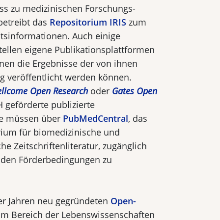
ss zu medizinischen Forschungs­
betreibt das
Repositorium
IRIS
zum
tsinformationen. Auch einige
tellen eigene Publikationsplattformen
enen die Ergebnisse der von ihnen
g veröffentlicht werden können.
ll­come Open Research
oder
Gates Open
 geförderte publi­zierte
se müssen über
PubMedCentral
, das
orium für biomedizinische und
e Zeitschriftenlite­ratur, zugänglich
den Förderbedingungen zu
0er Jahren neu gegründeten
Open-
im Bereich der Lebenswissenschaften