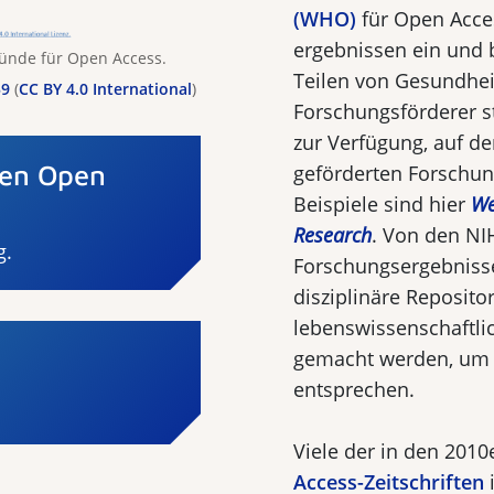
(WHO)
für Open Acce
ergebnissen ein und 
Gründe für Open Access.
Teilen von Gesundhei
59
(
CC BY 4.0 International
)
Forschungsförderer s
zur Verfügung, auf d
gen Open
geförderten Forschun
Beispiele sind hier
We
Research
. Von den NIH
g.
Forschungsergebnis
disziplinäre Re­posit
lebenswissenschaftlich
gemacht werden, um 
entsprechen.
Viele der in den 201
Access-Zeitschriften