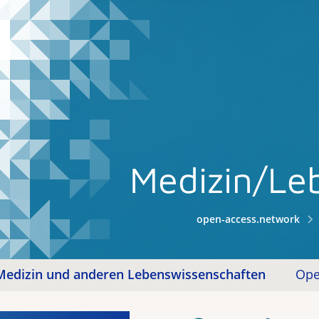
Medizin/Le
open-access.network
Medizin und anderen Lebens­wissen­schaften
Ope