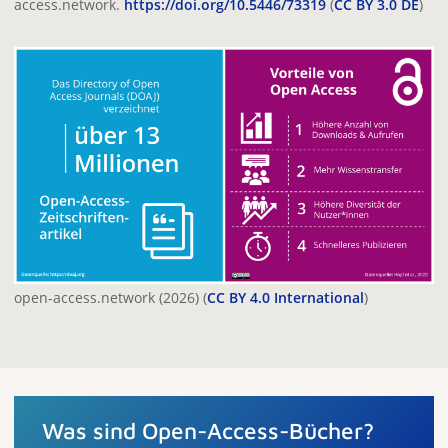
access.network.
https://doi.org/10.5446/73319
(
CC BY 3.0 DE
)
open-access.network (2026) (
CC BY 4.0 International
)
Was sind Open-Access-Bücher?