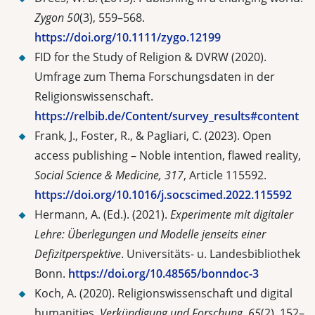
Zygon 50
(3), 559–568.
https://doi.org/10.1111/zygo.12199
FID for the Study of Religion & DVRW (2020).
Umfrage zum Thema Forschungsdaten in der
Religionswissenschaft.
https://relbib.de/Content/survey_results#content
Frank, J., Foster, R., & Pagliari, C. (2023). Open
access publishing – Noble intention, flawed reality,
Social Science & Medicine, 317
, Article 115592.
https://doi.org/10.1016/j.socscimed.2022.115592
Hermann, A. (Ed.). (2021).
Experimente mit digitaler
Lehre: Überlegungen und Modelle jenseits einer
Defizitperspektive
. Universitäts- u. Landesbibliothek
Bonn.
https://doi.org/10.48565/bonndoc-3
Koch, A. (2020). Religionswissenschaft und digital
humanities.
Verkündigung und Forschung
,
65
(2), 152–