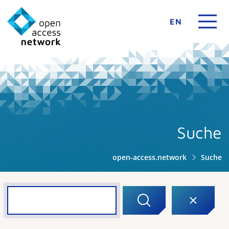
EN
Suche
open-access.network
Suche