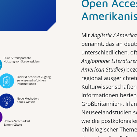
Open Acces
Amerikanis
Mit
Anglistik / Amerika
benannt, das an deut
unterschiedlichen, o
Anglophone Literature
American Studies
) be­
regional ausgerichtet
Kulturwissenschaften
Informationen bezieh
Großbritannien-, Irla
Neuseelandstudien so
wie die postkoloniale
philologischer Them