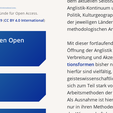
dem aktuellen Selbst
Anglistik-Kontinuum u
Gründe für Open Access.
Po­litik, Kulturgeog
59
(
CC BY 4.0 International
)
der jeweiligen Länder
methodologischen An
gen Open
Mit dieser fortlaufen
Öffnung der Anglistik
Verbreitung und Akz
tionsformen
bisher n
hierfür sind vielfältig
geisteswissenschaftli
sich zum Teil stark 
Arbeitsmethoden der 
Als Ausnahme ist hie
nur in ihren Methode