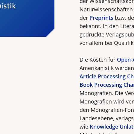
der Wissenschaftsko
istik
Naturwissenschaften n
der
Preprints
bzw. der
be­kannt. In den Liter
gedruckte Verlagspub
vor allem bei Qualifi
Die Kosten für
Open-A
Amerikanistik werden
Article Processing C
Book Processing Cha
Monografien. Die Ver
Monografien wird vers
den Monografien-Fond
Landesebene, verlagss
wie
Knowledge Unlat