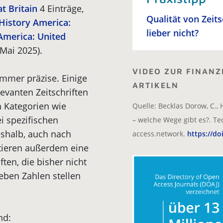
t Britain
4 Einträge,
Qualität von Zeit
History America:
lieber nicht?
America: United
 Mai 2025).
VIDEO ZUR FINANZ
immer präzise. Einige
ARTIKELN
levanten Zeitschriften
n Kategorien wie
Quelle: Becklas Dorow, C., 
i spezifischen
– welche Wege gibt es?. Te
eshalb, auch nach
access.network.
https://do
stieren außerdem eine
ften, die bisher nicht
eben Zahlen stellen
nd: