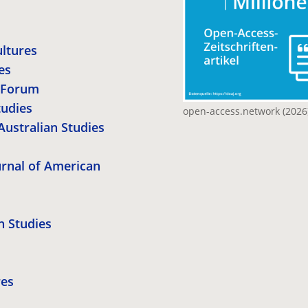
ultures
es
A Forum
tudies
open-access.network (2026)
/Australian Studies
rnal of American
n Studies
res