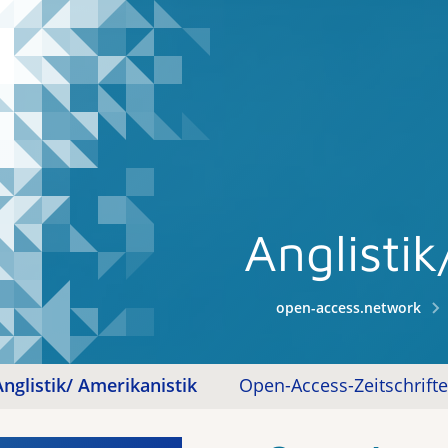
Anglisti
open-access.network
nglistik/ Amerikanistik
Open-Access-Zeitschrift