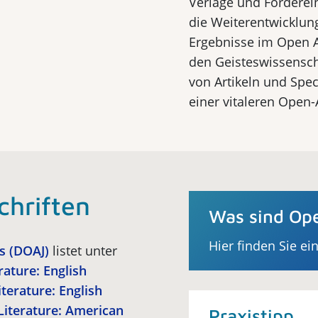
Verlage und Förderei
die Weiterentwicklung
Ergebnisse im Open A
den Geisteswissensch
von Artikeln und Speci
einer vitaleren Open-
chriften
Was sind Ope
Hier finden Sie ei
s (DOAJ)
listet unter
ature: English
terature: English
Literature: American
Praxistipp