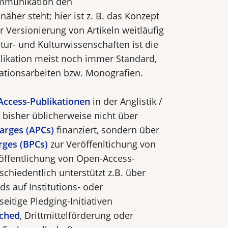
mmunikation den
äher steht; hier ist z. B. das Konzept
 Versionierung von Artikeln weitläufig
atur- und Kulturwissenschaften ist die
­likation meist noch immer Standard,
kationsarbeiten bzw. Monografien.
ccess-Publikationen
in der Anglistik /
 bisher üblicherweise nicht über
harges (APCs)
finanziert, sondern über
rges (BPCs)
zur Veröffenltichung von
öffentlichung von Open-Access-
chiedentlich unterstützt z.B. über
s auf Institutions- oder
eitige Pledging-Initiativen
ched
, Drittmittelförderung oder