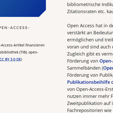
bibliometrische Indi
Zitationsraten etc. ka
Open Access hat in de
PEN-ACCESS-
verstärkt an Bedeut
ermöglichen und trei
-Access-Artikel finanzieren
voran und sind auch o
bibliothek (TIB), open-
Zugleich gibt es verm
CC BY 3.0 DE
)
Förderung von
Open-
Sammelbänden (
Open
Förderung von Publika
Publikationsbeihilfe
von Open-Access-Erst
nutzen immer mehr Fo
Zweitpublikation auf 
Fachrepositorien wie