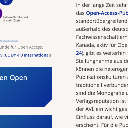
In der lange Zeit sehr
das
Open-Access-Pub
standortübergreifend 
außerhalb des deutsc
Fachwissenschaftler*
Kanada, aktiv für Ope
Gründe für Open Access.
24
), gibt es weiterhin
59
(
CC BY 4.0 International
)
Stellungnahme aus de
können die heterogen
gen Open
Publikationskulturen
traditionell verbunde
sind die Monografie
Verlagsreputa­tion ist
der AVL ein wichtiges
Einfluss darauf, wie v
erscheint. Für die Pu