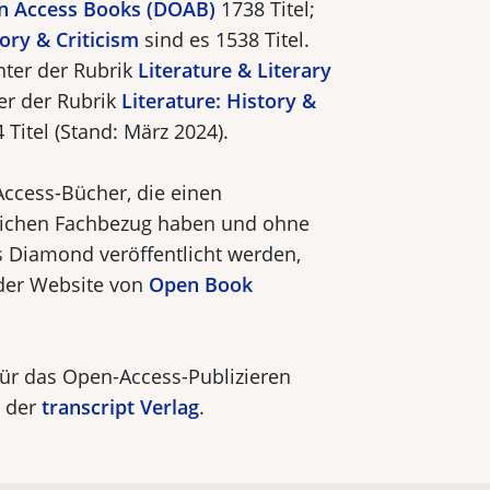
en Access Books (DOAB)
1738 Titel;
tory & Criticism
sind es 1538 Titel.
ter der Rubrik
Literature & Literary
ter der Rubrik
Literature: History &
 Titel (Stand: März 2024).
Access-Bücher, die einen
tlichen Fach­bezug haben und ohne
 Diamond veröffentlicht werden,
 der Website von
Open Book
ür das Open-Access-Publizieren
t der
transcript Verlag
.