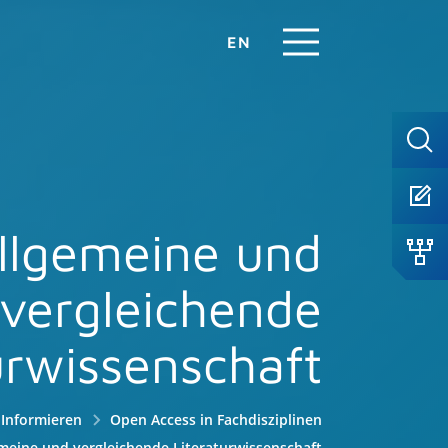
EN
llgemeine und
vergleichende
urwissenschaft
Informieren
Open Access in Fachdisziplinen
meine und vergleichende Literaturwissenschaft