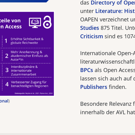
das
Directory of Op
unter
Literature: His
OAPEN verzeichnet un
Studies
875 Titel. Un
Criticism
sind es 1074
Internationale Open-
literaturwissenschaf
BPCs
als Open Access
lassen sich auch auf
Publishers
finden.
ional
)
Besondere Relevanz f
innerhalb der AVL ha