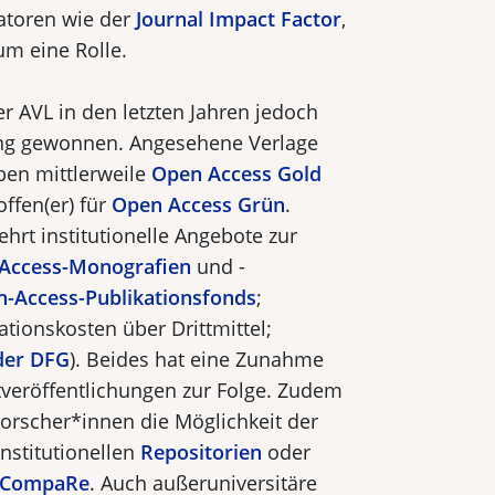
katoren wie der
Journal Impact Factor
,
um eine Rolle.
r AVL in den letzten Jahren jedoch
ung gewonnen. Angesehene Verlage
ben mittlerweile
Open Access Gold
ffen(er) für
Open Access Grün
.
ehrt institutionelle Angebote zur
Access-Mono­grafien
und -
-Access-Publikationsfonds
;
tionskosten über Drittmittel;
 der DFG
). Beides hat eine Zunahme
veröffentlichungen zur Folge. Zudem
rscher*innen die Möglichkeit der
institutionellen
Repositorien
oder
CompaRe
. Auch außeruniversitäre