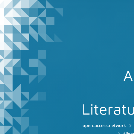
A
Literat
open-access.network
Allge