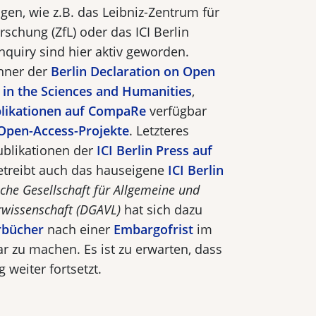
en, wie z.B. das Leibniz-Zentrum für
rschung (ZfL) oder das ICI Berlin
 Inquiry sind hier aktiv geworden.
chner der
Berlin Declaration on Open
in the Sciences and Humanities
,
blikationen auf CompaRe
verfügbar
Open-Access-Projekte
. Letzteres
Publikationen der
ICI Berlin Press auf
etreibt auch das hauseigene
ICI Berlin
che Gesellschaft für Allgemeine und
rwissenschaft (DGAVL)
hat sich dazu
rbücher
nach einer
Embargofrist
im
r zu machen. Es ist zu erwarten, dass
 weiter fortsetzt.