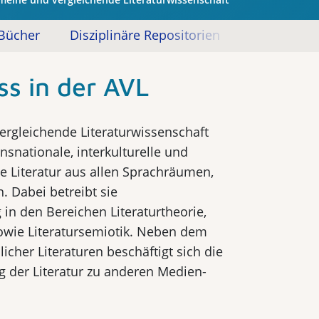
Bücher
Disziplinäre Repositorien
Sonstige A
s in der AVL
ergleichende Literaturwissenschaft
ansnationale, interkulturelle und
se Literatur aus allen Sprachräumen,
. Dabei betreibt sie
in den Bereichen Literaturtheorie,
sowie Literatursemiotik. Neben dem
icher Literaturen beschäftigt sich die
g der Literatur zu anderen Medien-