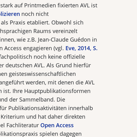
 stark auf Printmedien fixierten AVL ist
lizieren
noch nicht
als Praxis etabliert. Obwohl sich
hsprachigen Raums vereinzelt
innen, wie z.B. Jean-Claude Guédon in
n Access engagieren (vgl.
Eve, 2014, S.
 fach­politisch noch keine offizielle
r deutschen AVL. Als Grund hierfür
en geisteswissenschaftlichen
 angeführt werden, mit denen die AVL
n ist. Ihre Hauptpub­likationsformen
 und der Sammelband. Die
 für Publikationsaktivitäten innerhalb
 Kriterium und hat daher direkten
iel Fachliteratur
Open Access
blikationspraxis spielen dagegen