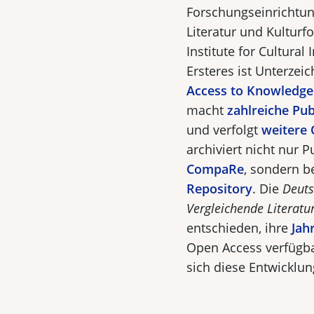
Forschungseinrichtung
Literatur und Kulturfo
Institute for Cultural
Ersteres ist Unterzei
Access to Knowledge 
macht
zahlreiche Pu
und verfolgt
weitere 
archiviert nicht nur 
CompaRe
, sondern b
Repository
. Die
Deuts
Vergleichende Literatu
entschieden, ihre
Jah
Open Access verfügba
sich diese Entwicklung