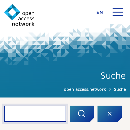
EN
Suche
open-access.network
Suche