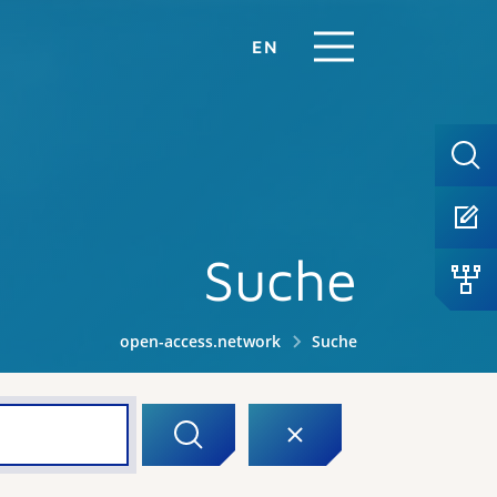
EN
Suche
open-access.network
Suche