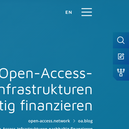
EN
Open-Access-
Infrastrukturen
ig finanzieren
open-access.network
oa.blog
Access-Infrastrukturen nachhaltig finanzieren