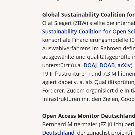
Global Sustainability Coalition fo
Olaf Siegert (ZBW) stellte die interna
Sustainability Coalition for Open Sc
konsortiale Finanzierungsmodelle fü
Auswahlverfahrens im Rahmen defini
ausgewählte und qualitätsgeprüfte i
unterstützt (u.a.
DOAJ
,
DOAB
,
arXiv
)
19 Infrastrukturen rund 7,3 Million
agiert dabei v. a. als Qualitätsprüfun
Förderer. Zudem organisiert die Init
Infrastrukturen mit den Zielen, Goo
Open Access Monitor Deutschlan
Bernhard Mittermaier (FZ Jülich) ber
Deutschland
, der zunächst projektfi