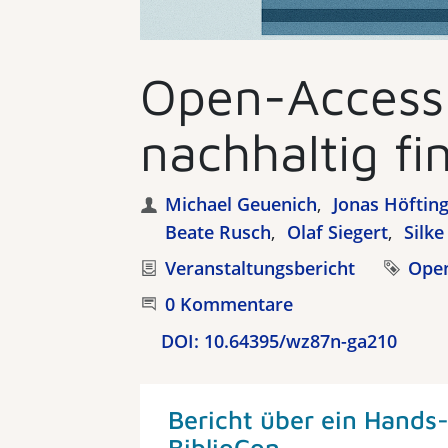
Open-Access-
nachhaltig fi
Autoren
Michael Geuenich
Jonas Höftin
Beate Rusch
Olaf Siegert
Silke
Kategorie
Veranstaltungsbericht
Tag
Open
Beginnen Sie die Unterhaltung
0 Kommentare
DOI:
10.64395/wz87n-ga210
Bericht über ein Hands-
BiblioCon