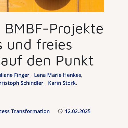
 BMBF-Projekte
s und freies
auf den Punkt
uliane Finger
Lena Marie Henkes
hristoph Schindler
Karin Stork
cess Transformation
Veröffentlicht
12.02.2025