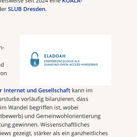
ielsweise seit 2024 eine
KOALA-
der
SLUB Dresden
.
n-
nd
von
r Internet und Gesellschaft
kann im
rstudie vorläufig bilanzieren, dass
 im Wandel begriffen ist, wobei
ettbewerb) und Gemeinwohlorientierung
utung gewinnen. Wissenschaftliches
iews gezeigt, stärker als ein ganzheitliches