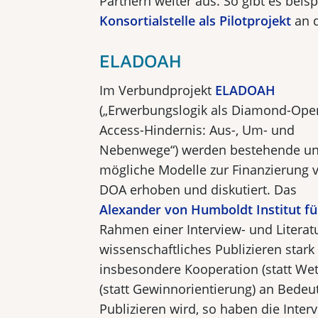
Partnern weiter aus. So gibt es beisp
Konsortialstelle als Pilotprojekt
an 
ELADOAH
Im Verbundprojekt
ELADOAH
(„Erwerbungslogik als Diamond-Ope
Access-Hindernis: Aus-, Um- und
Nebenwege“) werden bestehende u
mögliche Modelle zur Finanzierung 
DOA erhoben und diskutiert. Das
Alexander von Humboldt Institut fü
Rahmen einer Interview- und Literatu
wissenschaftliches Publizieren stark
insbesondere Kooperation (statt W
(statt Gewinnorientierung) an Bede
Publizieren wird, so haben die Interv