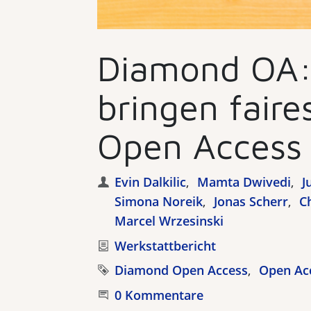
Diamond OA:
bringen faire
Open Access 
Autoren
Evin Dalkilic
Mamta Dwivedi
J
Simona Noreik
Jonas Scherr
C
Marcel Wrzesinski
Kategorie
Werkstattbericht
Tags
Diamond Open Access
Open Ac
Beginnen Sie die Unterhaltung
0 Kommentare