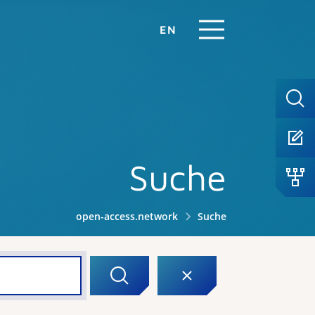
EN
Suche
open-access.network
Suche