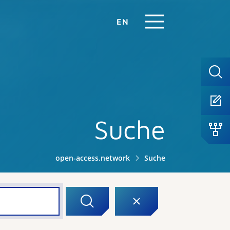
EN
Suche
open-access.network
Suche