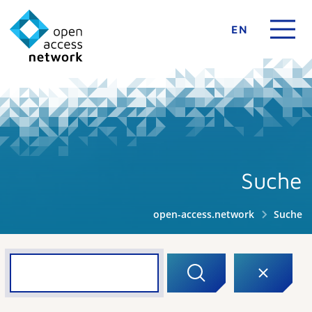
EN
Suche
open-access.network
Suche