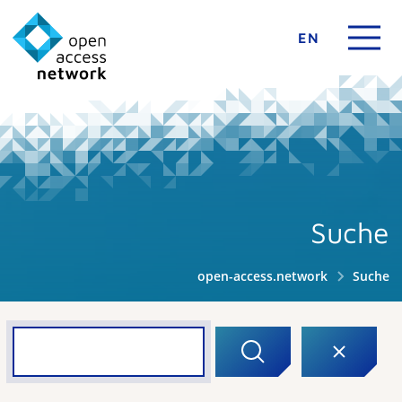
EN
Suche
open-access.network
Suche