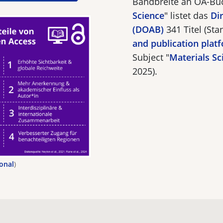
Bandbreite an OA-Bü
Science
" listet das
Di
(DOAB)
341 Titel (St
and publication pla
Subject "
Materials Sc
2025).
ional
)