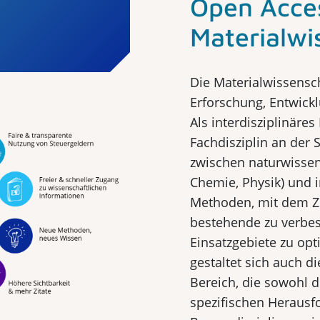
Open Acces
Materialwi
Die Materialwissensch
Erforschung, Entwick
Als interdisziplinäre
Fachdisziplin an der S
zwischen naturwissen
Chemie, Physik) und 
Methoden, mit dem Zi
bestehende zu verbes
Einsatzgebiete zu opt
gestaltet sich auch d
Bereich, die sowohl di
spezifischen Herausf