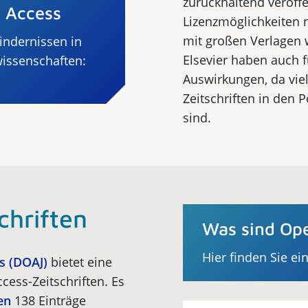
zurückhaltend veröffe
 Access
Lizenzmöglichkeiten 
mit großen Verlagen 
ndernissen in
Elsevier haben auch f
issenschaften:
Auswirkungen, da vie
Zeitschriften in den P
sind.
chriften
Was sind Ope
Hier finden Sie ei
s (DOAJ)
bietet eine
cess-Zeitschriften. Es
en
138 Einträge