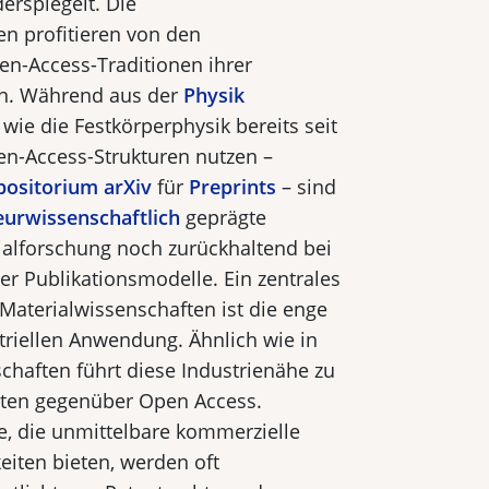
erspiegelt. Die
en profitieren von den
en-Access-Traditionen ihrer
en. Während aus der
Physik
ie die Festkörperphysik bereits seit
en-Access-Strukturen nutzen –
positorium
arXiv
für
Preprints
– sind
eurwissenschaftlich
geprägte
rialforschung noch zurückhaltend bei
r Publikationsmodelle. Ein zentrales
Materialwissenschaften ist die enge
triellen Anwendung. Ähnlich wie in
chaften führt diese Industrienähe zu
ten gegenüber Open Access.
, die unmittelbare kommerzielle
iten bieten, werden oft