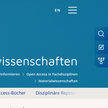
EN
wissenschaften
Informieren
Open Access in Fachdisziplinen
Materialwissenschaften
cess-Bücher
Disziplinäre Repositorien
Open 