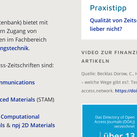
Praxistipp
Qualität von Zeit
tenbank) bietet mit
lieber nicht?
um Zugang von
ten im Fachbereich
ungstechnik
.
VIDEO ZUR FINANZ
ARTIKELN
-Zeitschriften sind:
Quelle: Becklas Dorow, C., 
ommunications
– welche Wege gibt es?. Te
access.network.
https://do
ced Materials
(STAM)
 Computational
ls
&
npj 2D Materials