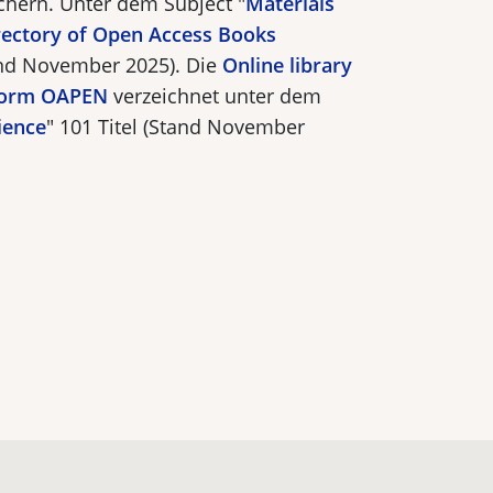
chern.
Unter dem Subject "
Materials
rectory of Open Access Books
and November 2025).
Die
Online library
tform OAPEN
verzeichnet unter dem
ience
" 101 Titel (Stand November