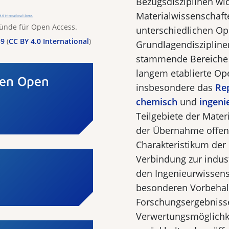
Bezugsdisziplinen wid
Materialwissenschaft
Gründe für Open Access.
unterschiedlichen Op
59
(
CC BY 4.0 International
)
Grundlagendisziplin
stammende Bereiche w
langem etablierte Op
gen Open
insbesondere das
Re
chemisch
und
ingeni
Teilgebiete der Mate
der Übernahme offene
Charakteristikum der 
Verbindung zur indus
den Ingenieurwissens
besonderen Vorbehal
Forschungsergebnisse
Verwertungsmöglichke