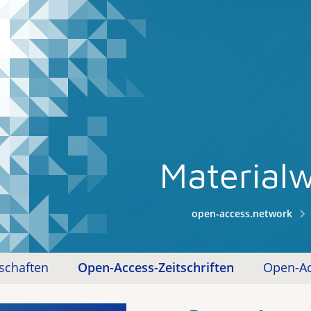
Material
open-access.network
schaften
Open-Access-Zeitschriften
Open-Ac