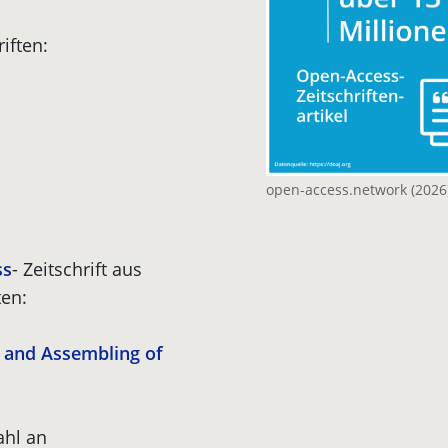
iften:
open-access.network (2026)
ss
- Zeitschrift aus
ten:
 and Assembling of
ahl an