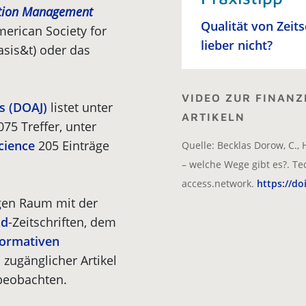
mation Management
Qualität von Zeit
merican Society for
lieber nicht?
asis&t) oder das
VIDEO ZUR FINANZ
s (DOAJ)
listet unter
ARTIKELN
075 Treffer, unter
science
205 Einträge
Quelle: Becklas Dorow, C., 
– welche Wege gibt es?. Te
access.network.
https://do
igen Raum mit der
nd
-Zeitschriften, dem
formativen
 zugänglicher Artikel
beobachten.