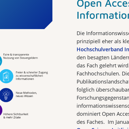
Open Acces
Informatio
Die Informationswiss
prinzipiell eher als k
Hochschulverband In
den besagten Länder
das Fach gelehrt wird
Fachhochschulen. Di
Publikationslandschaf
folglich überschauba
Forschungsgegenstan
informationswissensc
dominiert Open Access
des Faches. Im Januar