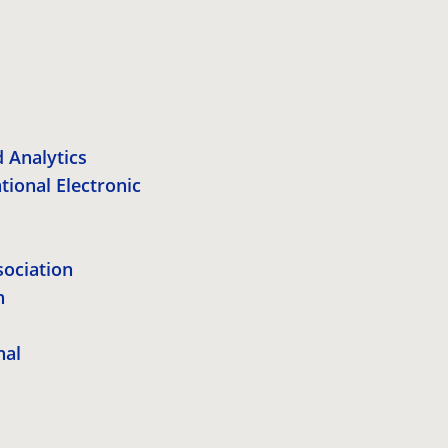
d Analytics
tional Electronic
sociation
h
nal