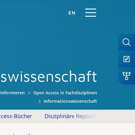
EN
nswissenschaft
Informieren
Open Access in Fachdisziplinen
Informationswissenschaft
cess-Bücher
Disziplinäre Repositorien
Sonst