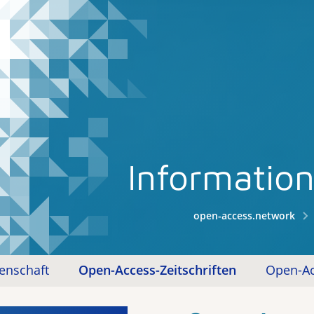
Informatio
open-access.network
enschaft
Open-Access-Zeitschriften
Open-Ac