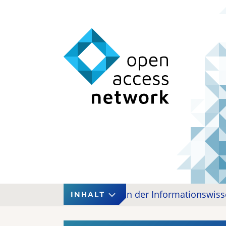
Open Access in der Informations­wiss
INHALT