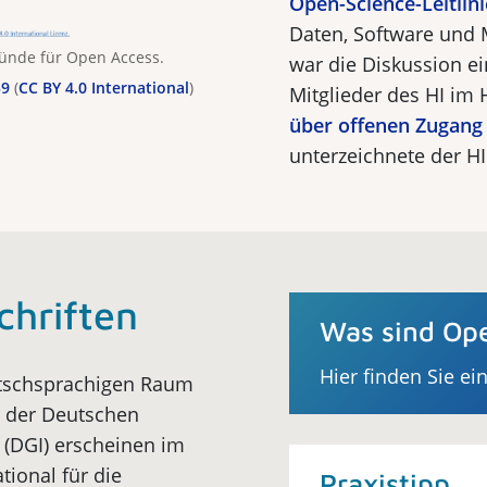
Open-Science-Leitlini
Daten, Software und
Gründe für Open Access.
war die Diskussion ei
59
(
CC BY 4.0 International
)
Mitglieder des HI im 
über offenen Zugang
unterzeichnete der H
chriften
Was sind Ope
Hier finden Sie ei
utschsprachigen Raum
der Deutschen
 (DGI) erscheinen im
ational für die
Praxistipp