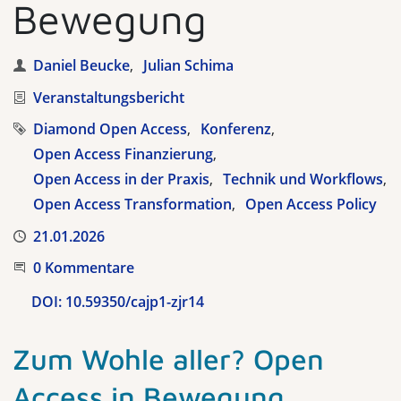
Bewegung
Autoren
Daniel Beucke
Julian Schima
Kategorie
Veranstaltungsbericht
Tags
Diamond Open Access
Konferenz
Open Access Finanzierung
Open Access in der Praxis
Technik und Workflows
Open Access Transformation
Open Access Policy
Veröffentlicht
21.01.2026
Beginnen Sie die Unterhaltung
0 Kommentare
DOI:
10.59350/cajp1-zjr14
Zum Wohle aller? Open
Access in Bewegung