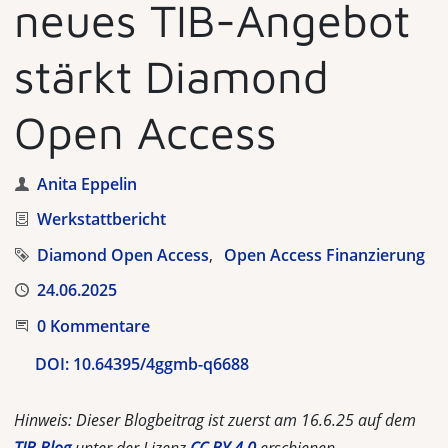
neues TIB-Angebot
stärkt Diamond
Open Access
Autor
Anita Eppelin
Kategorie
Werkstattbericht
Tags
Diamond Open Access
Open Access Finanzierung
Veröffentlicht
24.06.2025
Beginnen Sie die Unterhaltung
0 Kommentare
DOI:
10.64395/4ggmb-q6688
Hinweis: Dieser Blogbeitrag ist zuerst am 16.6.25 auf dem