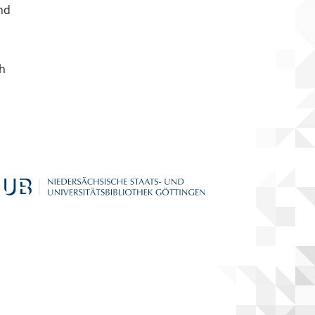
nd
ch