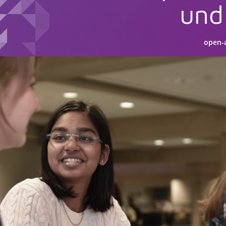
und
open-