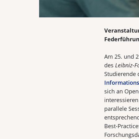
Veranstaltu
Federführun
Am 25. und 2
des
Leibniz-F
Studierende 
Information
sich an Open-
interessiere
parallele Se
entsprechen
Best-Practic
Forschungsda