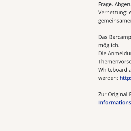
Frage. Abger
Vernetzung:
gemeinsamen
Das Barcamp 
möglich.
Die Anmeldun
Themenvorsch
Whiteboard a
werden:
http
Zur Original
Information