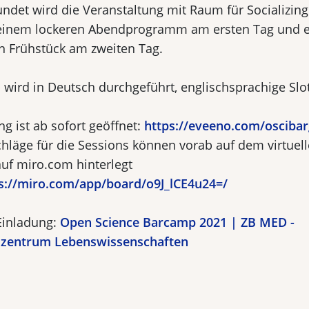
undet wird die Veranstaltung mit Raum für Socializin
 einem lockeren Abendprogramm am ersten Tag und 
 Frühstück am zweiten Tag.
wird in Deutsch durchgeführt, englischsprachige Slo
g ist ab sofort geöffnet:
https://eveeno.com/osciba
läge für die Sessions können vorab auf dem virtuel
uf miro.com hinterlegt
s://miro.com/app/board/o9J_lCE4u24=/
 Einladung:
Open Science Barcamp 2021 | ZB MED -
szentrum Lebenswissenschaften