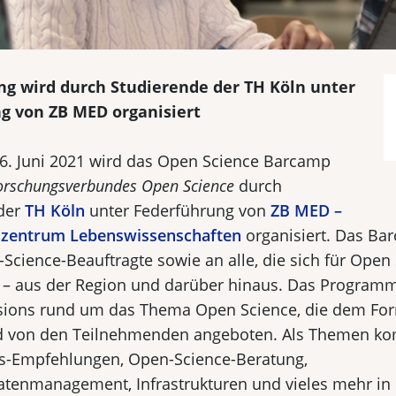
ng wird durch Studierende der TH Köln unter
g von ZB MED organisiert
6. Juni 2021 wird das Open Science Barcamp
orschungsverbundes Open Science
durch
der
TH Köln
unter Federführung von
ZB MED –
szentrum Lebenswissenschaften
organisiert. Das Bar
Science-Beauftragte sowie an alle, die sich für Open
n – aus der Region und darüber hinaus. Das Programm
ssions rund um das Thema Open Science, die dem F
d von den Teilnehmenden angeboten. Als Themen ko
es-Empfehlungen, Open-Science-Beratung,
tenmanagement, Infrastrukturen und vieles mehr in