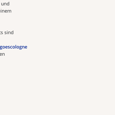
g und
einem
ts sind
rgoescologne
len