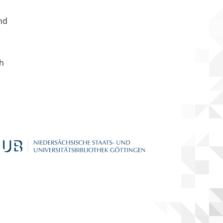
nd
ch