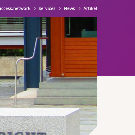
access.network
Services
News
Artikel