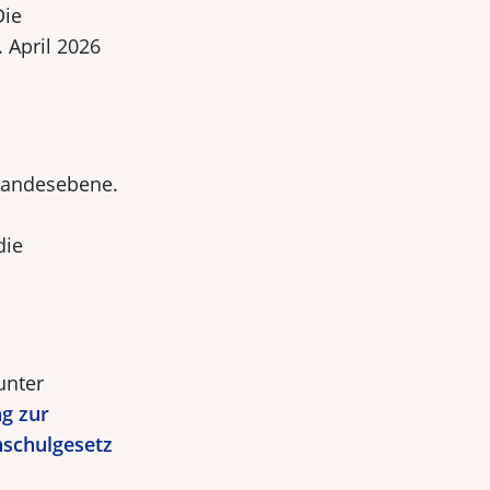
Die
 April 2026
Landesebene.
die
unter
g zur
hschulgesetz