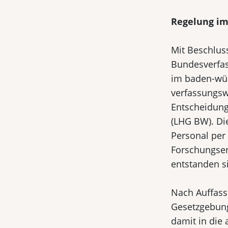
Regelung im
Mit Beschlus
Bundesverfas
im baden-wür
verfassungswi
Entscheidung
(LHG BW). Die
Personal per
Forschungser
entstanden s
Nach Auffass
Gesetzgebung
damit in die