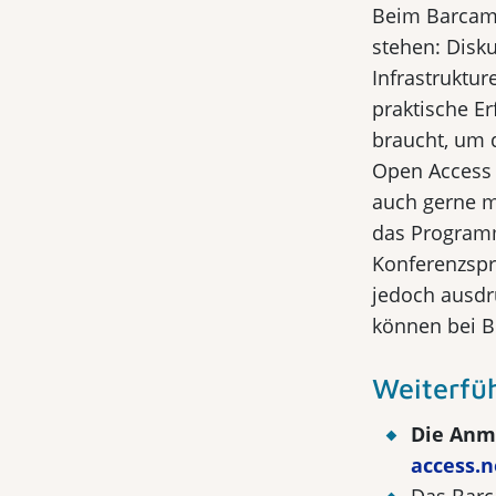
Beim Barcam
stehen: Disk
Infrastruktu
praktische E
braucht, um 
Open Access 
auch gerne m
das Programm
Konferenzspr
jedoch ausdr
können bei Be
Weiterfü
Die Anme
access.