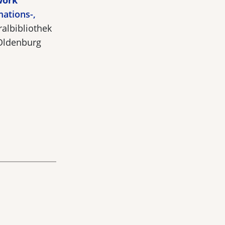
work
ations-,
albibliothek
 Oldenburg