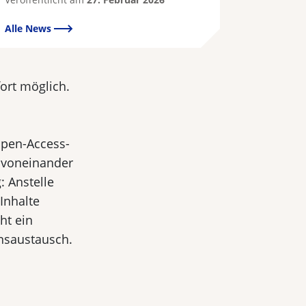
Alle News
fort möglich.
Open-Access-
 voneinander
: Anstelle
Inhalte
ht ein
nsaustausch.