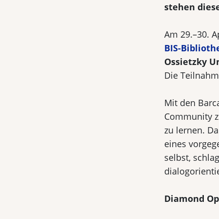
stehen dies
Am 29.–30. Ap
BIS-Bibliot
Ossietzky U
Die Teilnahme
Mit den Barc
Community z
zu lernen. D
eines vorgeg
selbst, schl
dialogorient
Diamond Op