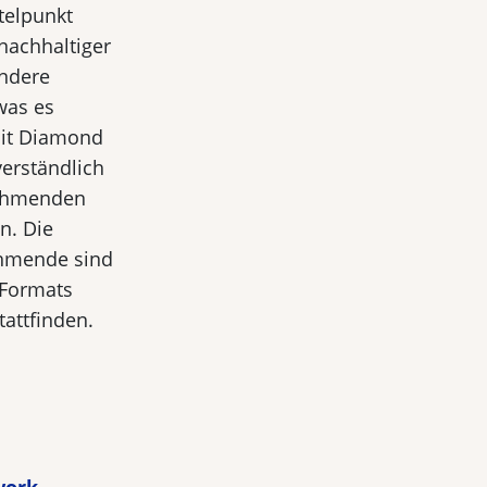
telpunkt
nachhaltiger
andere
was es
mit Diamond
erständlich
nehmenden
n. Die
ehmende sind
-Formats
tattfinden.