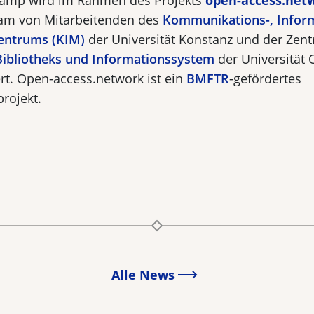
amp wird im Rahmen des Projekts
open-access.net
am von Mitarbeitenden des
Kommunikations-, Inform
entrums (KIM)
der Universität Konstanz und der Zentr
Bibliotheks und Informationssystem
der Universität
ert. Open-access.network ist ein
BMFTR
-gefördertes
rojekt.
Alle News