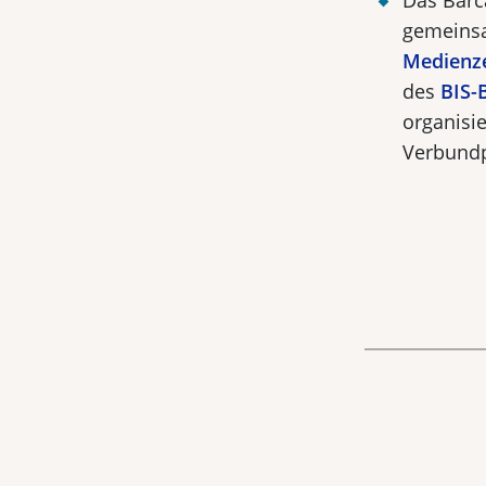
Das Barc
gemeins
Medienz
des
BIS-
organisi
Verbundp