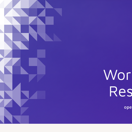
Wor
Res
ope