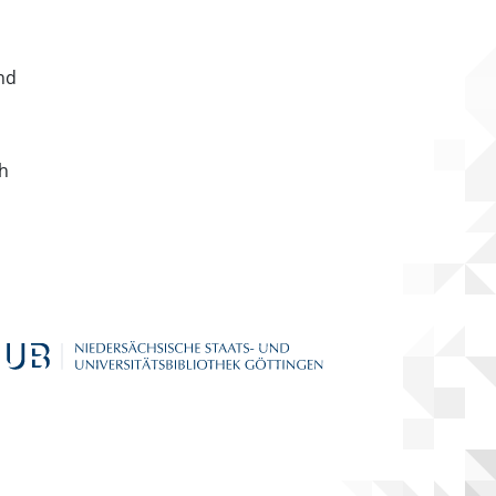
nd
ch