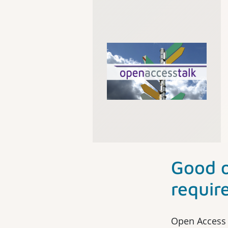
Good 
requir
Open Access 