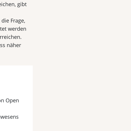
ichen, gibt
 die Frage,
htet werden
rreichen.
ss näher
von Open
nswesens