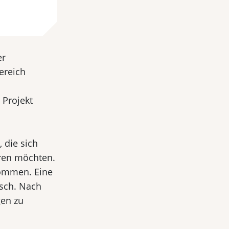
er
ereich
 Projekt
 die sich
eren möchten.
lkommen. Eine
isch. Nach
gen zu