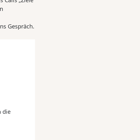
 Calls „Ziele
en
ins Gespräch.
 die