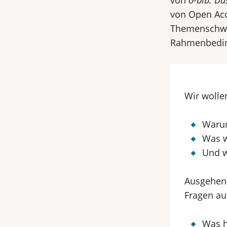
von
o-bib. Da
von Open Acc
Themenschwe
Rahmenbeding
Wir wolle
Warum
Was w
Und w
Ausgehend
Fragen au
Was h