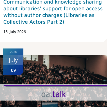
Communication and knowledge sharing
about libraries' support for open access
without author charges (Libraries as
Collective Actors Part 2)
15. July 2026
2026
July
09