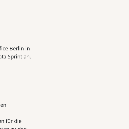
ice Berlin in
a Sprint an.
ten
en für die