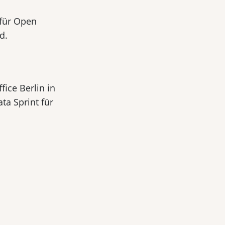
 für Open
d.
ice Berlin in
a Sprint für