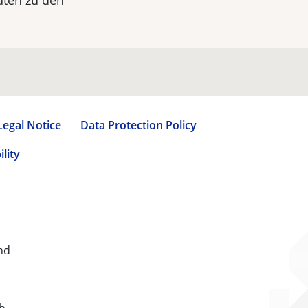
aten zu den
Legal Notice
Data Protection Policy
lity
nd