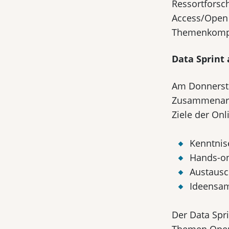
Ressortforsc
Access/Open 
Themenkomple
Data Sprint 
Am Donnerstag
Zusammenarbe
Ziele der On
Kenntnis
Hands-on
Austausc
Ideensam
Der Data Spri