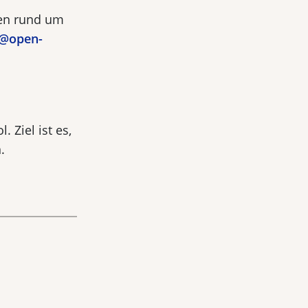
gen rund um
s@open-
. Ziel ist es,
.