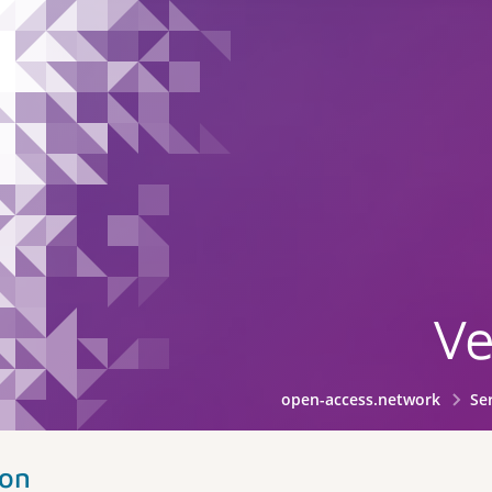
Ve
open-access.network
Se
ion