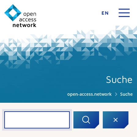
EN
Suche
open-access.network
Suche