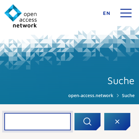
EN
Suche
open-access.network
Suche