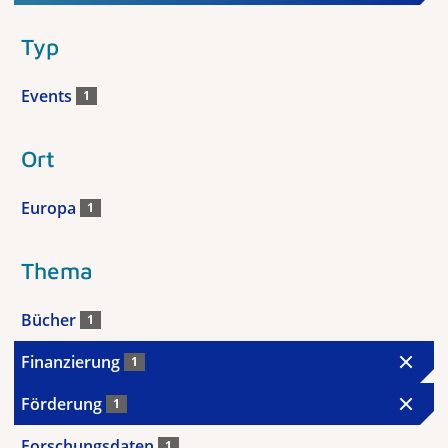
Typ
Events
1
Ort
Europa
1
Thema
Bücher
1
Finanzierung
1
Förderung
1
Forschungsdaten
1