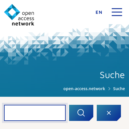
EN
Suche
open-access.network
Suche