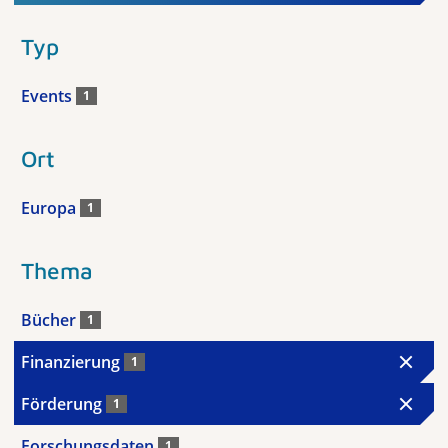
Typ
Events
1
Ort
Europa
1
Thema
Bücher
1
Finanzierung
1
Förderung
1
Forschungsdaten
1