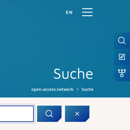
EN
Suche
open-access.network
Suche