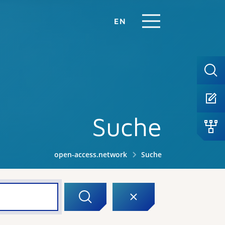
EN
Suche
open-access.network
Suche