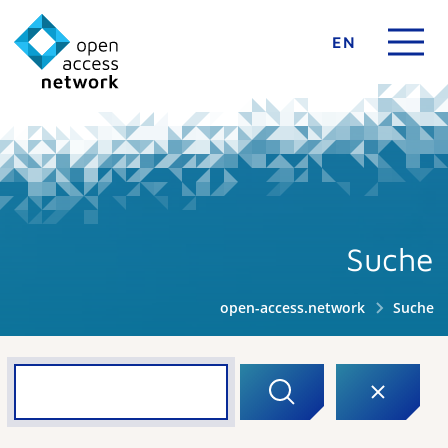
EN
Suche
open-access.network
Suche