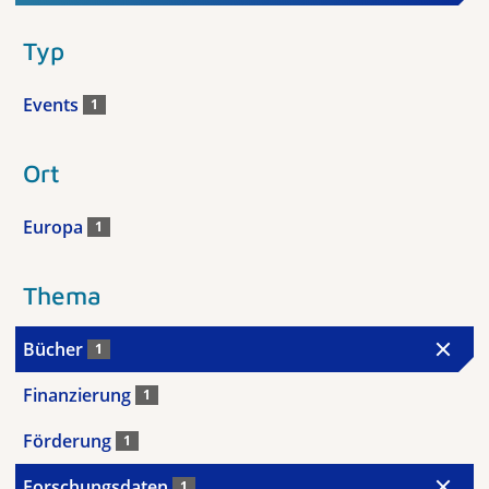
Typ
Events
1
Ort
Europa
1
Thema
Bücher
1
Finanzierung
1
Förderung
1
Forschungsdaten
1