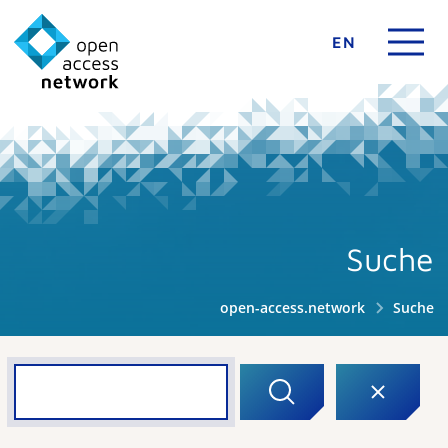
EN
Suche
open-access.network
Suche