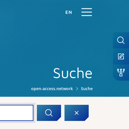
EN
Suche
open-access.network
Suche