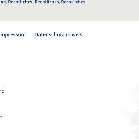
ine
Rechtliches
Rechtliches
Rechtliches
Impressum
Datenschutzhinweis
nd
ch