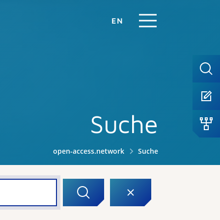
EN
Suche
open-access.network
Suche