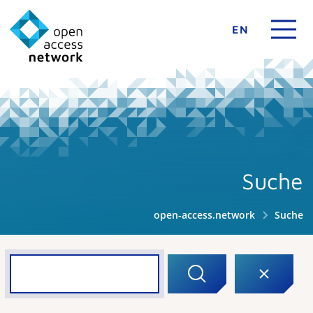
EN
Suche
open-access.network
Suche