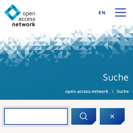
EN
Suche
open-access.network
Suche