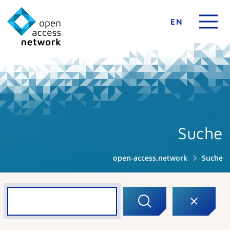
EN
Suche
open-access.network
Suche