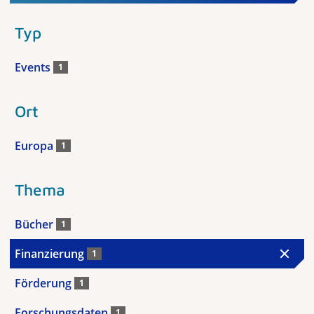
Typ
Events
1
Ort
Europa
1
Thema
Bücher
1
Finanzierung
1
Förderung
1
Forschungsdaten
1