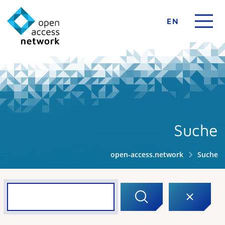
EN
Suche
open-access.network
Suche