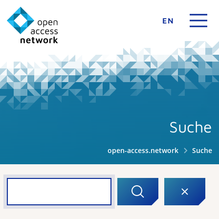
EN
Suche
open-access.network
Suche