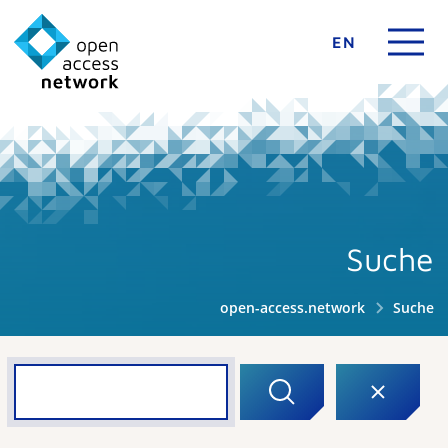
EN
Suche
open-access.network
Suche