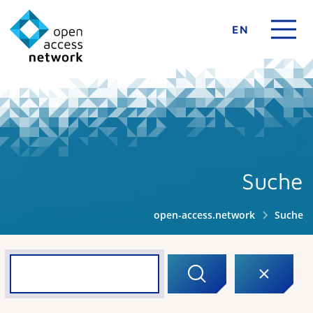
EN
Suche
open-access.network
Suche